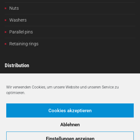
Nuts
Washers
Parallel pins
Retaining rings
Distribution
Halfmann Schrauben GmbH
Welkerhude 37
Wir verwenden Cookies, um unsere Website und unseren Service zu
D-45356 Essen
optimieren.
Cookies akzeptieren
+49 (0)201 36484-0
Mon.-Thurs. 7:30 a.m. – 4:30 p.m.
Ablehnen
Fri. 7:30 a.m. – 2:00 p.m.
Einstellungen anzeigen