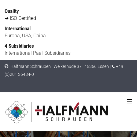
Quality
➔ ISO Certified
International
Europa, USA, China
4 Subsidiaries
International Paal-Subsidiaries
Halfmann Schrauben | Welkerhude 37 | 45356 Essen |
+49
(0)201 36484-0